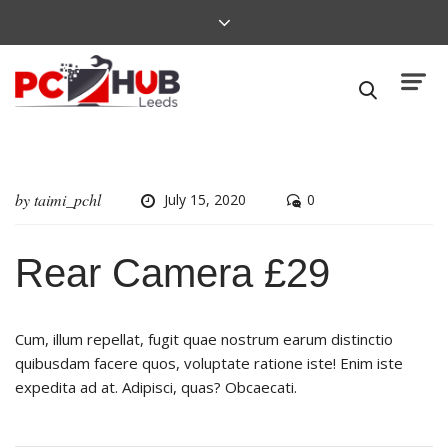
by
taimi_pchl
July 15, 2020
0
Rear Camera £29
Cum, illum repellat, fugit quae nostrum earum distinctio
quibusdam facere quos, voluptate ratione iste! Enim iste
expedita ad at. Adipisci, quas? Obcaecati.